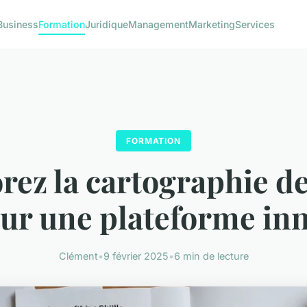
Business
Formation
Juridique
Management
Marketing
Services
FORMATION
rez la cartographie de
 sur une plateforme in
Clément
•
9 février 2025
•
6 min de lecture