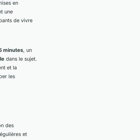
mises en
nt une
pants de vivre
.
5 minutes
, un
le
dans le sujet.
t et la
per les
on des
égulières et