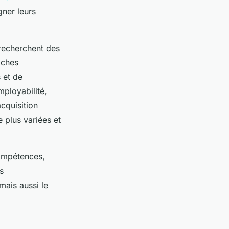
gner leurs
 recherchent des
âches
 et de
mployabilité,
cquisition
e plus variées et
compétences,
s
mais aussi le