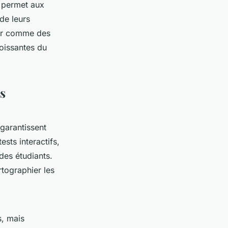
n permet aux
 de leurs
ner comme des
roissantes du
ls
garantissent
ests interactifs,
es étudiants.
rtographier les
, mais