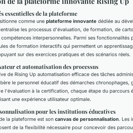
on de la plateforme innovante Rising Up
s essentielles de la plateforme
sitionne comme une
plateforme innovante
dédiée au déve
 centralise les processus d'évaluation, de formation, de cart
s compétences interpersonnelles. Parmi ses fonctionnalités 
les de formation interactifs qui permettent un apprentissag
ppuyant sur des exercices pratiques et des scénarios réels.
isateur et automatisation des processus
itive de Rising Up automatisation efficace des tâches adminis
libère le personnel éducatif des démarches chronophages, g
De l'évaluation à la certification, chaque étape du parcours 
risant une expérience utilisateur optimale.
onnalisation pour les institutions éducatives
de la plateforme est son
canvas de personnalisation
. Les i
sent de la flexibilité nécessaire pour concevoir des parco