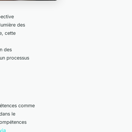
pective
 lumière des
, cette
on des
n un processus
mpétences comme
 dans le
 compétences
via