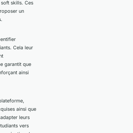
soft skills. Ces
proposer un
s
.
entifier
ants. Cela leur
nt
e garantit que
forçant ainsi
 plateforme,
cquises ainsi que
 adapter leurs
tudiants vers