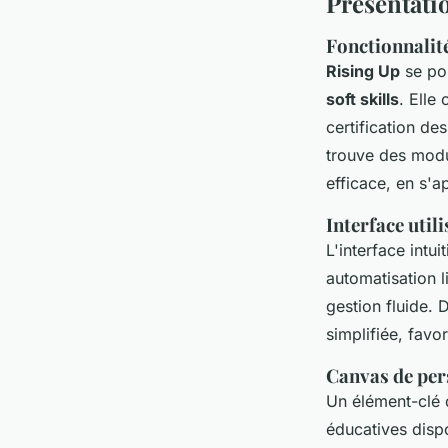
Présentati
Fonctionnalité
Rising Up
se po
soft skills
. Elle
certification de
trouve des modu
efficace, en s'a
Interface util
L'interface intu
automatisation 
gestion fluide. 
simplifiée, favo
Canvas de pers
Un élément-clé 
éducatives dispo