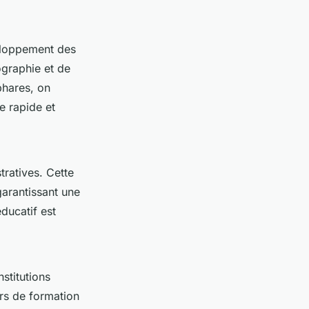
loppement des
ographie et de
phares, on
e rapide et
tratives. Cette
arantissant une
éducatif est
nstitutions
urs de formation