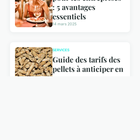
: 5 avantages
essentiels
14 mars 2025
SERVICES
Guide des tarifs des
pellets à anticiper en
2025
14 mars 2025
ACTU
Services de
traduction
assermentée : qui