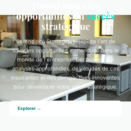
Transformez les
opportunités en
succès
stratégique
Serendipité Stratégique explore l'art de
saisir les opportunités inattendues dans le
monde de l'entreprise. Découvrez des
analyses approfondies, des études de cas
inspirantes et des perspectives innovantes
pour développer votre vision stratégique.
Explorer →